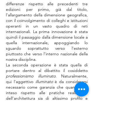
differenze rispetto alle precedenti tre
edizioni: per primo, già dal titolo,
l’allargamento della dimensione geografica,
con il coinvolgimento di colleghi e istituzioni
operanti in un vasto quadro di reti
internazionali. La prima innovazione è stata
quindi il passaggio dalla dimensione locale a
quella internazionale, appoggiando lo
sguardo soprattutto verso l’esterno
piuttosto che verso l’interno nazionale della
nostra disciplina.
La seconda operazione è stata quella di
portare dentro al dibattito il cosiddetto
professionismo illuminato
. Naturalmente,
qui l’aggettivo
illuminato
è da considerarsi
necessario come garanzia che quanto si è
inteso rispetto alle pratiche realizzative
dell’architettura sia di altissimo profilo e
molto colto, se non addirittura
scientificamente fondato. Alle prime
avvisaglie di sensibilità offese, mi sono
premurato di utilizzare un termine più
digeribile da spendere negli ambienti