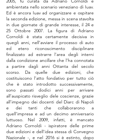
2005, fu curata da Adriano Cornoldi e
ambientata nello scenario veneziano di Iuav.
Ed è ancora Iuav ad organizzare e ospitare
la seconda edizione, messa in scena stavolta
in due giornate di grande interesse, il 24 e
25 Ottobre 2007. La figura di Adriano
Cornoldi è stata certamente decisiva in
quegli anni, nell’avviare il processo di auto
ed etero riconoscimento disciplinare
finalizzato ad estrarre l’area degli interni
dalla condizione ancillare che l’ha connotata
a partire dagli anni Ottanta del secolo
scorso. Da quelle due edizioni, che
costituiscono l’atto fondativo per tutto ciò
che è stato introdotto successivamente,
sono passati dodici anni per arrivare
all’auspicato risveglio dele coscienze, grazie
all’impegno dei docenti del Diarc di Napoli
e dei tanti che collaborarono a
quell’impresa e ad un decimo anniversario
luttuoso. Nel 2009, infatti, è mancato
Adriano Cornoldi - ispiratore delle prime
due edizioni e dell’idea stessa di Convegno
Nazionale -, e nel 2016 si è estinto, dopo