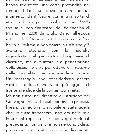
hanno registrato una certa profondità nel
tempo. Infatti, se devo pensare ad un
momento identificabile come una sorta di
atto fondativo, potrei risalire ad una
lectio
tenuta ai neo-ricercatori del Politecnico di
Milano nel 2008 da Giulio Ballio, all’epoca
rettore dell’Ateneo. In tale consesso, il Prof
Ballio ci invitava a non fissarsi su ciò che già
avevamo ottenuto con le ricerche
inquadrate nel perimetro disciplinare di
ciascuno, ma a puntare alla penetrazione
delle discipline altre per ottenere il massimo
delle possibilità di espansione della propria.
Un messaggio che consideriamo ancora
valido – e forse ancora di più oggi – di
fronte alle sfide della contemporaneità.
Ma non tutto, nel dibattito di istruzione del
Convegno, ha avuto esiti condivisi e processi
lineari. La ragione principale è stata quella
che, in tutta franchezza, non era nelle mie
intenzioni replicare i tre convegni nazionali
precedenti; non perché non ne condividessi
premesse ed esiti, ma semplicemente