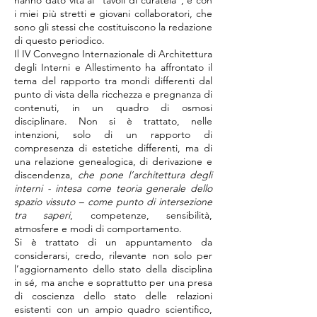
hanno dato vita ai “tavoli di curatela”, e con
i miei più stretti e giovani collaboratori, che
sono gli stessi che costituiscono la redazione
di questo periodico.
Il IV Convegno Internazionale di Architettura
degli Interni e Allestimento ha affrontato il
tema del rapporto tra mondi differenti dal
punto di vista della ricchezza e pregnanza di
contenuti, in un quadro di osmosi
disciplinare. Non si è trattato, nelle
intenzioni, solo di un rapporto di
compresenza di estetiche differenti, ma di
una relazione genealogica, di derivazione e
discendenza,
che pone l’architettura degli
interni - intesa come teoria generale dello
spazio vissuto – come punto di intersezione
tra saperi
, competenze, sensibilità,
atmosfere e modi di comportamento.
Si è trattato di un appuntamento da
considerarsi, credo, rilevante non solo per
l’aggiornamento dello stato della disciplina
in sé, ma anche e soprattutto per una presa
di coscienza dello stato delle relazioni
esistenti con un ampio quadro scientifico,