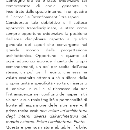
Convegno era ed è stato evidenziare tali
compresenze di codici generate o
incentrate dallo spazio interno, in un quadro
di “incroci” e “sconfinamenti” tra saperi.
Considerato tale obbiettivo e il sotteso
approccio transdisciplinare, è stato come
sempre opportuno evidenziare la posizione
dell’area disciplinare rispetto al quadro
generale dei saperi che convergono nel
grande mondo della progettazione
architettonica. Opportuno in quanto ad
ogni raduno corrisponde il canto dei propri
comandamenti, un po' per scelta dell’area
stessa, un po' per il recinto che essa ha
voluto costruire attorno a sé a difesa della
propria unità e specificità - sorta di riserva o
di enclave in cui ci si riconosce sia per
l’intransigenza nei confronti dei saperi altri
sia per la sua reale fragilità e permeabilità di
fronte all’ espansione delle altre aree –. Il
primo recita così:
non esiste un’architettura
degli interni diversa dall’architettura del
mondo esterno. Esiste l’architettura. Punto
.
Questa è per sua natura abitabile, fruibile,