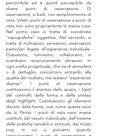
percorribile ed è quindi percepibile da
diversi punti di osservazione. Di
osservazione, si badi, non semplicemente di
vista. Infatti, punti di osservazione e punti di
vista non sono propriamente la stessa cosa.
Nel primo caso si tratta di coordinate
“topografiche” oggettive. Nel secondo, si
tratta di inclinazioni, sensazioni, osservazioni
particolari legate all’esperienza individuale.
Coesistono, convivono, collaborano, si
scambiano reciprocamente vibrazioni. In
ogni scelta progettuale, che sia di atmosfera
o di dettaglio, concorrono entrambi alla
qualità del risultato, ma restano “esperienze
diverse”. I punti di osservazione
costituiscono il dominio dello spazio, i
topòi
del controllo della forma e della sintassi
degli
highlight
. Costituiscono gli elementi
decisivi della forma, così come questa esce
da
Io Penso
. I punti di vista sono invece
costituiti dal vissuto individuale, dall’insieme
delle pratiche sensibili e istintuali, dal modo
cioè, in cui ci poniamo quando
raggiungiamo i punti di osservazione e