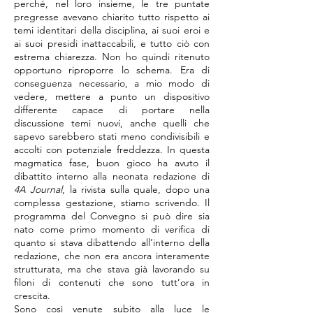
perché, nel loro insieme, le tre puntate
pregresse avevano chiarito tutto rispetto ai
temi identitari della disciplina, ai suoi eroi e
ai suoi presidi inattaccabili, e tutto ciò con
estrema chiarezza. Non ho quindi ritenuto
opportuno riproporre lo schema. Era di
conseguenza necessario, a mio modo di
vedere, mettere a punto un dispositivo
differente capace di portare nella
discussione temi nuovi, anche quelli che
sapevo sarebbero stati meno condivisibili e
accolti con potenziale freddezza. In questa
magmatica fase, buon gioco ha avuto il
dibattito interno alla neonata redazione di
4A Journal
, la rivista sulla quale, dopo una
complessa gestazione, stiamo scrivendo. Il
programma del Convegno si può dire sia
nato come primo momento di verifica di
quanto si stava dibattendo all’interno della
redazione, che non era ancora interamente
strutturata, ma che stava già lavorando su
filoni di contenuti che sono tutt’ora in
crescita.
Sono così venute subito alla luce le