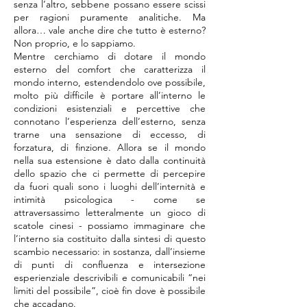
senza l’altro, sebbene possano essere scissi
per ragioni puramente analitiche. Ma
allora… vale anche dire che tutto è esterno?
Non proprio, e lo sappiamo.
Mentre cerchiamo di dotare il mondo
esterno del comfort che caratterizza il
mondo interno, estendendolo ove possibile,
molto più difficile è portare all’interno le
condizioni esistenziali e percettive che
connotano l’esperienza dell’esterno, senza
trarne una sensazione di eccesso, di
forzatura, di finzione. Allora se il mondo
nella sua estensione è dato dalla continuità
dello spazio che ci permette di percepire
da fuori quali sono i luoghi dell’internità e
intimità psicologica - come se
attraversassimo letteralmente un gioco di
scatole cinesi - possiamo immaginare che
l’interno sia costituito dalla sintesi di questo
scambio necessario: in sostanza, dall’insieme
di punti di confluenza e intersezione
esperienziale descrivibili e comunicabili “nei
limiti del possibile”, cioè fin dove è possibile
che accadano.